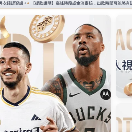
天娛樂城 - 必贏娛樂城詐騙手法
曝光！假老師帶單、假獲利截
閱讀更多
圖、假出金證明
【2026最新】九州儲值步驟 - 必
贏娛樂城詐騙手法曝光！假老師
帶單、假獲利截圖、假出金證明
閱讀更多