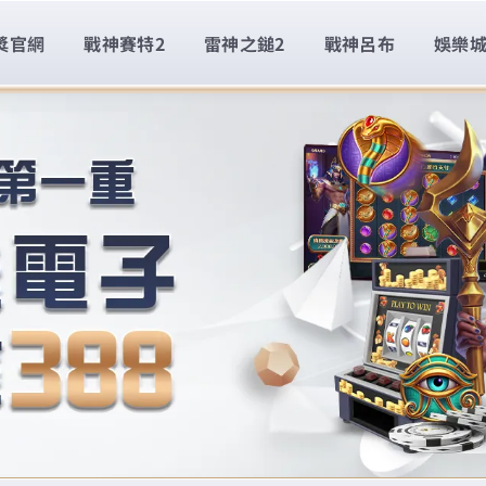
假老師帶單、假
首
體育
真人
彩票
頁
賽事
娛樂
遊戲
推薦娛樂城資訊
【2026最新】來看看不一樣的玖