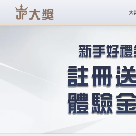
必贏娛樂城詐騙手法曝光！
獲利截圖、假出金證明
【2026最新】九州娛樂網頁版比