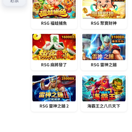
由於
鉅城娛樂城
採用了128位加密技術和嚴格的安全管
理體系，玩家在遊戲過程中所投入的資金可以得到完善
保障。
???? 專家提醒
專業娛樂城玩家都知道，選對平台是獲利的第一
步。
唯有玩家玩得安心，娛樂城才可以繼續前進！除了致力
維護網站安全性，
鉅城娛樂城
也提供了多元的遊戲種
類，包括
真人娛樂
、體育賽事、
彩票
遊戲、電子遊戲、
棋牌、亞博廳等；每一種遊戲類型各有特色，玩家可以
依照自己的喜好，自由選擇自己想玩的遊戲類型。
由於
鉅城娛樂城
自主研發全套終端應用，網站系統全面