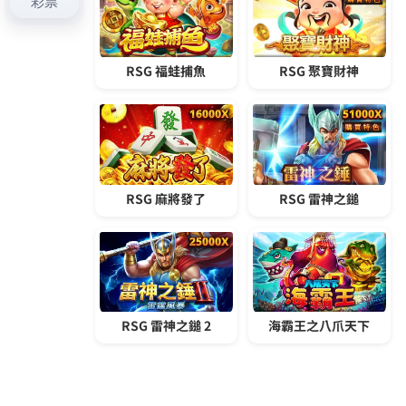
信用版不用先付錢，所以玩的時候比較沒有負擔，這種
說法確實沒錯。但也正因如此，很多人也因為這個原因
不喜歡信用版，寧可去花
現金版
，原因是信用版的風險
比較高。
???? 專家提醒
專業娛樂城玩家都知道，選對平台是獲利的第一
步。
有賭客表示，玩信用版有一個很糟糕的地方，就是輸的
時候玩家必須乖乖付錢，但是贏錢的時候記錄就消失
了。不過這件事不用擔心會發生在
SWAG娛樂城
上，無
論是信用版還是
現金版
，娛樂城與賭客的關係是平等
的，所有的遊戲都是公平的，所以不會有這種欺詐性事
件發生。