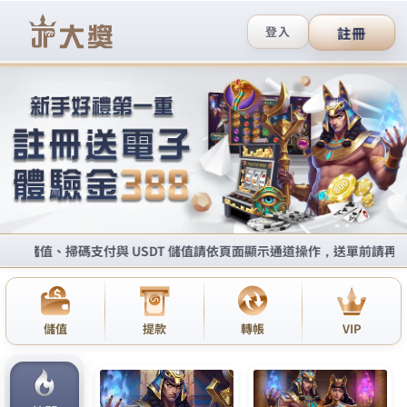
光！假老師帶單、假獲利
截圖、假出金證明
重要公告】嚴禁不正當套利行為
公告
系統
【平台提領規
首頁
體育賽事
存提款說明
真人娛樂
在娛樂城在線賭場，您可以進行便利和高效的交易，因為有
彩票遊戲
各種各樣的提款和存款方法供您選擇。 請瀏覽下面顯示的所
有銀行選項，並選擇最適合您的方法。
電子遊藝
交易限額 (TWD)
銀行選擇
工作時間
最新消息
最低
最高
存款
優惠活動
超商代收
1000
20,000
5~10分鐘
娛樂城資訊