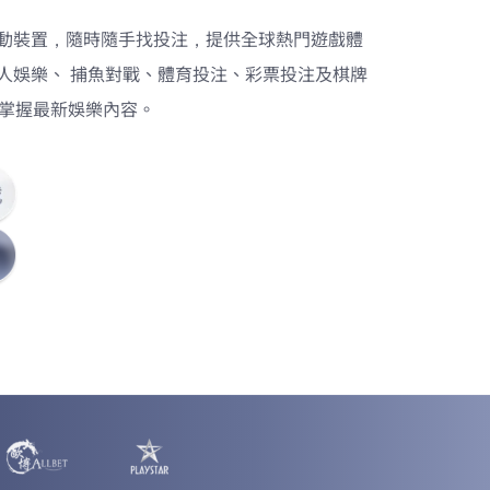
如果有玩過娛樂城的人一定知道一件事情，就是娛樂
城超多間，優惠也很多種類，但是卻不知道怎麼選
擇？選擇一間對的娛樂城會讓你發大財，選擇錯的娛
樂城只會讓你覺得人生好難。我們整理大家都推薦的
閱讀更多
優惠給您，讓你知道什麼是發財的感覺，基本上跟著
我們前進，您離致富的終點就前進一大步。
儲值/取款好便利
提供多種儲值功能，4大便利超商(7-11、全
家、萊爾富、OK)皆可以進行儲值繳費動
作，亦提供「ATM轉帳」讓您輕鬆出/取
款。