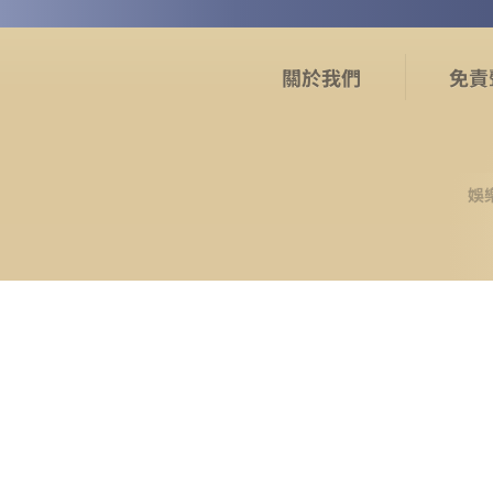
© 2018-2026
必贏
優惠豪禮