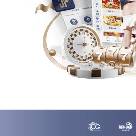
玩娛樂城最怕遇到不出金，甚至是詐騙，有些黑網會
以投資理財名義行騙，今天我們全部總整理出來!!玩
娛樂城不管是優惠多寡還是好不好贏都不是重點！重
點是要會出金!!
閱讀更多