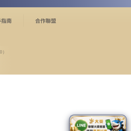
安心首選
您的每一個交易歷程，娛樂城為你做好資安
把關，我們都會提供最貼心的支援。
s Reserved 版權所有