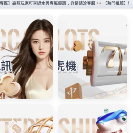
惠，2020年最新優惠資訊
如果有玩過娛樂城的人一定知道一件事情，就是娛樂
城超多間，優惠也很多種類，但是卻不知道怎麼選
擇？選擇一間對的娛樂城會讓你發大財，選擇錯的娛
樂城只會讓你覺得人生好難。我們整理大家都推薦的
閱讀更多
優惠給您，讓你知道什麼是發財的感覺，基本上跟著
我們前進，您離致富的終點就前進一大步。
娛樂城優惠領取，五大娛樂城優