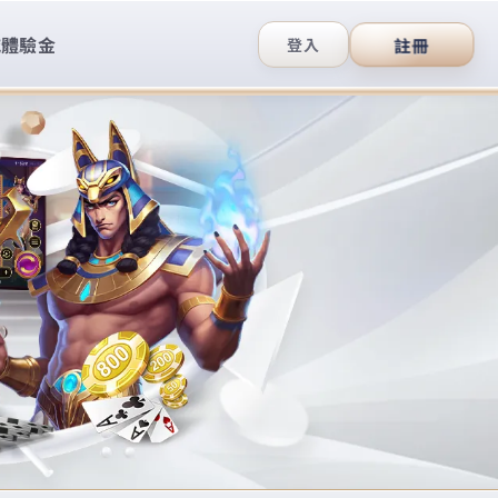
娛樂
電子
最新
優惠
線上
註
登
城資
遊藝
消息
活動
影城
冊
入
訊
娛樂城優惠領取，五大娛樂城優