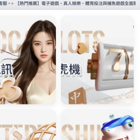
完成其中一項，那麼將按照低一級的佣金比例發放佣金。