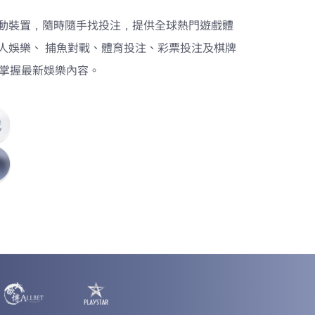
儲值/取款好便利
提供多種儲值功能，4大便利超商(7-11、全
家、萊爾富、OK)皆可以進行儲值繳費動
作，亦提供「ATM轉帳」讓您輕鬆出/取
款。
安心首選
您的每一個交易歷程，娛樂城為你做好資安
把關，我們都會提供最貼心的支援。