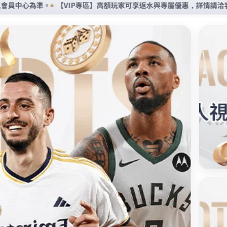
坐享廣告品牌效應。
惠。
問題得到即時有效的解決和幫助 。
家人數
佣金比例
20%
25%
30%
35%
足當月最低活躍玩家數）。
當月的負盈利由公司承擔。
數量而定。
家數量兩個條件。如果代理的下線會員淨輸值和活躍玩家數量只
。