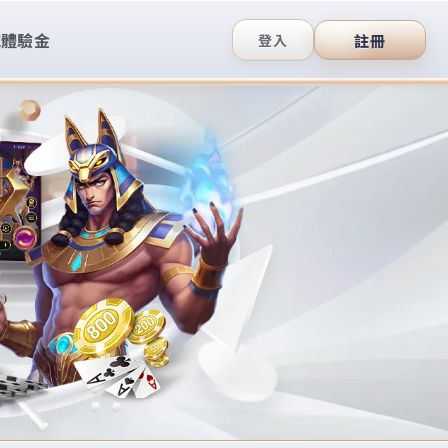
娛樂
電子
最新
優惠
線上
註
登
城資
遊藝
消息
活動
影城
冊
入
訊
理專員，行業領先的博彩產品，以及各種資源和工具來為您
擁有的是網絡資源，或是人脈資源，都歡迎您來加入，無須
DG真人、WM真人、沙龍平台、Betsoft平台、QT老虎