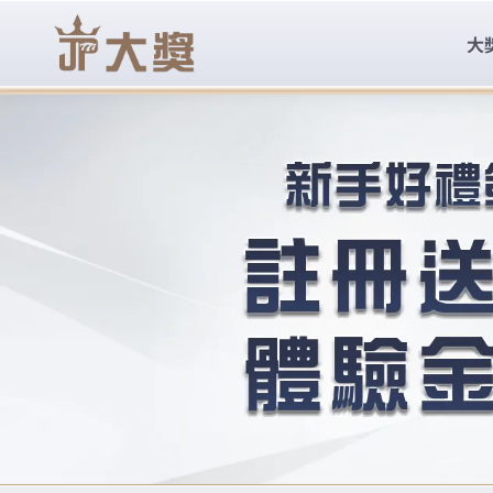
必贏娛樂城詐騙手法曝光！
獲利截圖、假出金證明
【平台提領規則】
公告
娛樂城是在菲律賓合法註冊的線上博彩公司，我們為您提
賺取優厚的酬金。在市場上的眾多博彩網站中，自豪的提供
負擔任何費用，就可以開始無上限的收入!
1) 高達35%的代理佣金。
2) 提供各種不同的遊戲產品，以迎合每個人的娛樂需求與領
機與各大知名平台，並提供各式娛樂的終極遊戲體驗。
3) 零風險，高回報，每月準時出傭。
4) 優惠多多，滿足各種類型玩家需求。
5) 提款快速 , 金額不封頂，實力雄厚。
6) 擁有體育博彩與線上賭場執照，信譽保證。