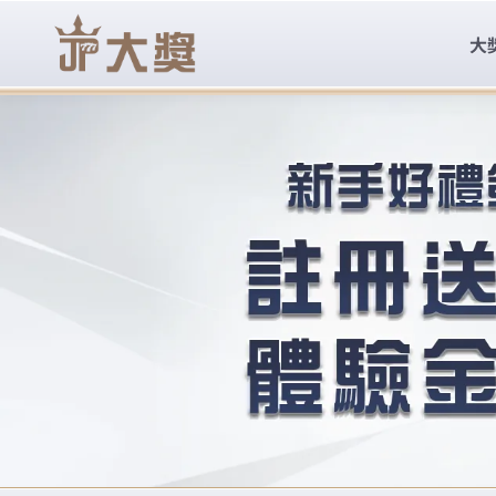
必贏娛樂城詐騙手法曝光！
獲利截圖、假出金證明
百家樂怎麼透過賭場漏洞來算牌