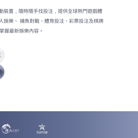
帶單、假獲利截圖、假出金證明
閱讀更多
共 131 頁 (1172 筆資料)
儲值/取款好便利
提供多種儲值功能，4大便利超商(7-11、全
家、萊爾富、OK)皆可以進行儲值繳費動
作，亦提供「ATM轉帳」讓您輕鬆出/取
款。