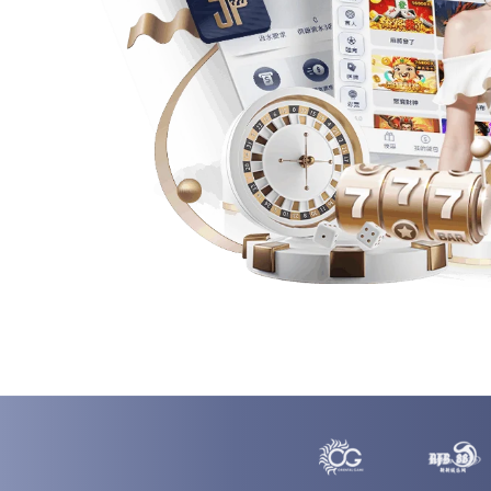
法曝光！假老師帶單、假獲利截
放盲注與否 一開始玩撲克，最常犯的一定就是這一
條，很多新手，包含我自己，覺得知道...
圖、假出金證明
閱讀更多
«
‹
1
...