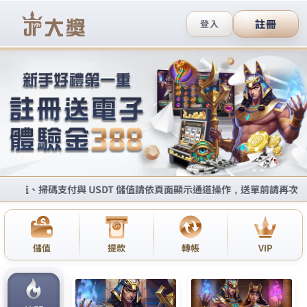
光！假老師帶單、假獲利
截圖、假出金證明
首頁
推薦娛樂城資訊
體育賽事
真人娛樂
彩票遊戲
電子遊藝
最新消息
各家娛樂城推薦與評比 - 必贏娛樂城詐
騙手法曝光！假老師帶單、假獲利截
優惠活動
圖、假出金證明
現在網路可見的娛樂城平台相當多，各家娛樂城都有自
己主打的特點，來吸引更多玩家加入，而一般玩家對於
娛樂城資訊
娛樂城推薦...
閱讀更多