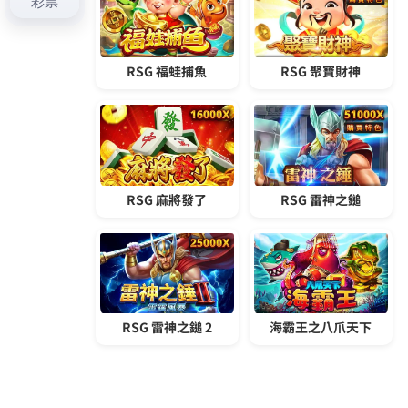
薦各位玩家使用超商儲值的方式，簡單又方便！首先登
入你的遊戲帳號，之後再選擇九州超商儲值，點選離你
家或公司最近的超商，最後輸入要儲值的金額即可。
線上程序完成後，就可以動身前往你選定的超商了。記
得拿著剛才點選九州儲值（超商儲值）所獲得的一組超
商代碼，然後在半小時內到超商門市列印繳費單並結好
帳，5分鐘內就會入帳了。要是超過30分鐘還沒入帳的
話，記得立刻聯絡客服人員，將你遇到的問題告知對
方。
九州娛樂城
會依照會員等級給予不同比例的返水優惠，
換句話說，每個玩家的九州儲值金額會因會員等級而有
所不同。九州會員等級一共有5級，可分為尊龍級、金
級、白金級、鑽石級、大神級；等級越高福利就越好，
返水金額也會越高。
就拿等級最低的尊龍級與等級最高的大神級來說好了，