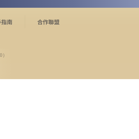
，
現金版
娛樂城遊戲才划算，你一定會覺得說，幣商遊戲
法律的問題，因為設立在台灣，所以這類的遊戲只能以
城換現金還是任何一種遊戲，這就是博弈的行為!!
。但是你有登入或遊戲過，你一定看過每天都有不管是包
這種行為是官方默許，還是幣商本身其實有跟平台配合
的差別在哪！
賣時還有被星城幣商詐騙的風險！