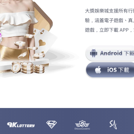
票
遊戲
00送3000
都不知道有些線上娛樂城不可告人的秘密吧！
樂城跟娛樂城手遊到底哪個比較好呢！小編現在就來就整理給你知
ne說合法那怎可能可以換現金！
時也會看到星城online廣告
啦！思來想去，若真不能夠換現金，那這麼多玩家腦子是進水嗎
網頁隨便一搜，星城幣商(星城online虛擬點數)
裡面充斥著詐騙或是星城online公司自己安插的幣商，可以說自
城online能換現金嗎？ 能！你擁有買賣星幣的自由！這不