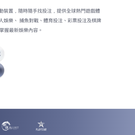
道！
？
己產幣自己當星城幣商！
就是娛樂城換現金的最好例子！