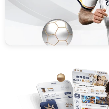
最新更新娛樂城幣商換幣價格
許多線上博弈平台為了希望更加確保玩家的交易安全，
也等許多知名博弈平台都是透過尋找幣商的方式，將點
博弈平台
星城Online 1元 = 125星幣
老子有錢 1元 = 0.01萬分
神來也娛樂 1元 = 0.006萬神幣
包你發娛樂城 1元 = 126遊戲幣
錢街Online 130元 = 1遊戲幣
豪神娛樂城 1元 = 1,400遊戲幣
金好運娛樂城
1元 = 134遊戲幣
娛樂城換現金
公司名稱：
HOYA娛樂城
聯繫人： 24hr在線客服