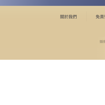
如果你是完全不儲值的玩家，幣商遊戲online娛樂城
娛樂城，是合法的線上娛樂平台，在這種平台遊戲比較
「娛樂」的名目經營而非「博弈」，難道這種幣商遊戲on
線上娛樂城能換現金嗎？
當然娛樂城就是打著，現金火速到帳的標語在吸引會員
答案是可以，但是娛樂城的規則就相對的多，有的娛樂
那相對的有沒有遇到娛樂城不能換現金的狀況！有，大
有的惡劣經營者，就會把會員贏錢的金額以各種理由黑
但是遊戲廠商站在官方的角度，一定不會這樣告訴你，
你發、豪神幣商，在平台聊天室ＰＯ文，不管是買幣還
呢？加上換幣找幣商有一定的風險在，但是為什麼還是那
線上娛樂城跟娛樂城手遊的差別？
如果問小編兩種娛樂城能不能換現金？小編的答覆是兩
娛樂城手遊:遊戲幾乎都是拉霸機或
老虎機
為主，遊戲缺