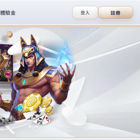
娛樂
電子
最新
優惠
線上
註
登
城資
遊藝
消息
活動
影城
冊
入
訊
騙手法曝光！假老師帶