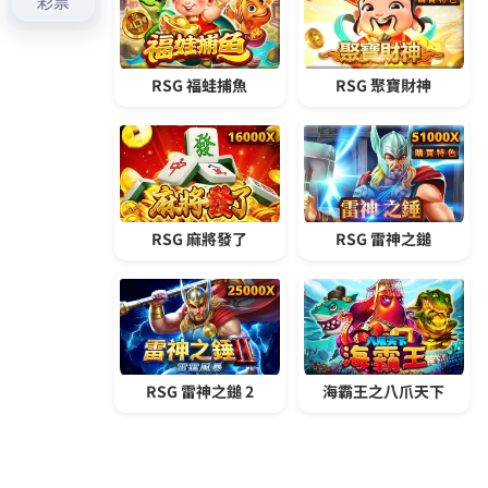
有錢、神來也等許多知名博弈平台都是透過尋找幣商的
方式，將點數兌換成現金，其中，每一家博弈平台兌換
的標準都不一樣，以下就整理出目前較具知名度平台的
換幣標準。
博弈平台
星城Online 1元 = 125星幣
老子有錢 1元 = 0.01萬分
神來也娛樂 1元 = 0.006萬神幣
包你發娛樂城 1元 = 126遊戲幣
錢街Online 130元 = 1遊戲幣
豪神娛樂城 1元 = 1,400遊戲幣
金好運娛樂城
1元 = 134遊戲幣
娛樂城換現金
公司名稱：
HOYA娛樂城
聯繫人： 24hr在線客服
官網網址： https://1766hy.com/