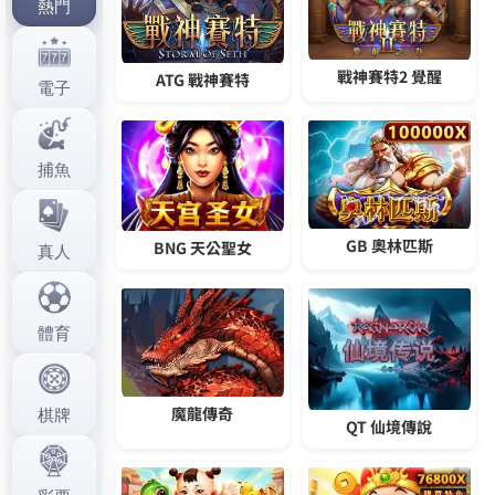
線上影城
註冊
中秋現金免費抽 娛樂城
輪盤
轉轉樂
中秋抽獎活動時間：2022/9/5(週一) - 2022/9/14(週三)
登入
中秋抽獎活動參加連結：該活動為
好贏娛樂城
專屬活
動，請把握參加！
好贏娛樂城
活動入口：/app.html
中秋抽獎活動辦法：
活動期間內每日00:00起，前66名儲值會員，即可有抽
紅包資格
(單一會員單日限定抽獎一次)
中秋抽獎獎勵金額：
總獎金高達158,880元！
該活動抽獎沒有再接再厲，每抽都保證有現金！！
頭獎 888元
二獎 588元