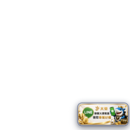
© 2018-2026
必贏娛樂城詐騙手法曝光！假老師帶單、假獲利截圖、假
優惠豪禮
出金證明
All Rights Reserved 版權所有
專屬客服
立即進駐
快速交易