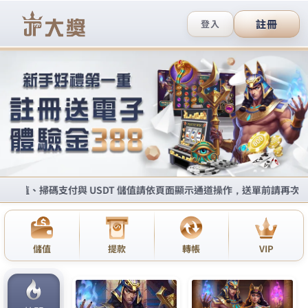
光！假老師帶單、假獲利
截圖、假出金證明
首頁
返回列表
體育賽事
中秋現金免費抽 娛樂城輪盤轉轉
真人娛樂
樂-1 - 必贏娛樂城詐騙手法曝光！
彩票遊戲
假老師帶單、假獲利截圖、假出
電子遊藝
金證明
最新消息
優惠活動
娛樂城資訊