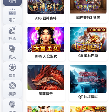
線上影城
註冊
最強
百家樂
牌路分析公式珍藏版
登入
這套最強
百家樂
牌路分析與
百家樂
公式珍藏版的運
用，最致命的關鍵就是贏的時候注碼重，輸的時候注碼
輕。最強
百家樂
牌路分析（baccarat）是不可以妄想每
鋪都買中，
百家樂
公式珍藏版縱使大部份人心理上都期
望每鋪落注的時候都買中，那太不切實際，寧可期望自
己能買大注的時候命中，買細注的時候輸了也無妨。如
要達到這個目標，必須要懂得“贏谷輸縮”這四個字。凡
是能夠掌握這四個字的道理及善於運用的人，
百家樂
心
得 大多是勝利者。當遇到一些走勢明顯，手風順，那
就是代表要加注的時候了。相反遇到逆勢，買十鋪錯八
鋪的時候，就只能夠守，縮減注碼，減少損失。輸大錢
的人多數都是輸了一鋪不憤，再加注買大，若輸了再加
大，如此直落輸幾鋪，一則籌碼已銳減，二則個人信心