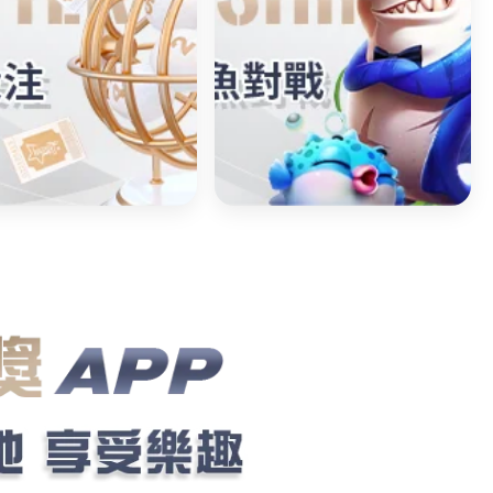
網頁版和手機版。雖然大部分玩家都偏好使用手機玩線上
雨，光是娛樂城名字就換了好幾次——從最初的天下到後
頁版，到後來搭上智慧型手機的風潮，於是
九州娛樂城
趁
網。你可能會好奇手機版和網頁版有什麼區別呢？其實除
，或者是一直看不到直播影片的畫面。其實會發現這種情