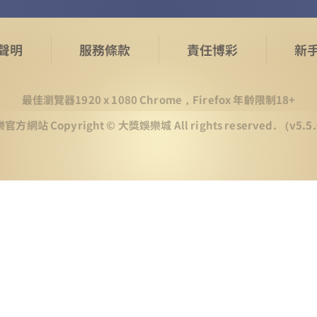
優惠活動
除了提供不同種類遊戲滿足不一樣的玩家
外，更是針對每種遊戲打造不同內容的優惠
活動與玩家一齊同樂，除了獎金豐厚的「免
費體驗金、首儲優惠」外，更有屬於百家
樂、體育、老虎機等不同的活動獎勵。
娛樂城詐騙手法曝光！假老師帶單、假獲利截圖、假出金證明
All Right