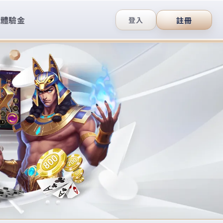
娛樂
電子
最新
優惠
線上
註
登
城資
遊藝
消息
活動
影城
冊
入
訊
法曝光！假老師帶單、假