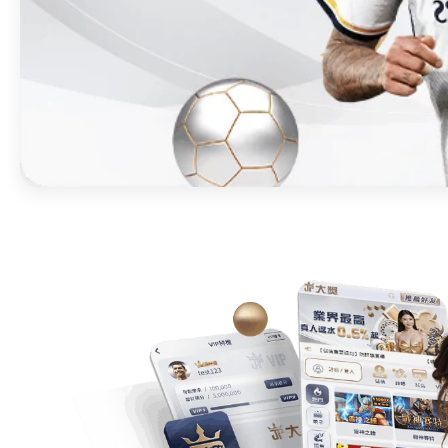
凡是有玩線上博弈遊戲的玩家，一定都聽過
九州娛樂城
遊戲，不過仍有部分玩家會使用電腦登入
九州娛樂城
官
事實上，
九州娛樂城
創立至今，已經有十餘年了，稱得
來的九州、THA、LEO，又回到
九州娛樂城
。要是不去
不過大家可以放心，除了換了名字之外，
九州娛樂城
其
機推出九州手機版，讓喜歡玩手遊的玩家也可以使用手
雖然現在是手機版當道的時代，但對九州娛樂網頁版情
了介面設計有些許不同之外，其餘部分幾乎是一模一樣
以
九州娛樂城
最火紅的真人
百家樂
為例，有些玩家發現
況，並不是九州娛樂網頁版的問題，而是你使用的裝置