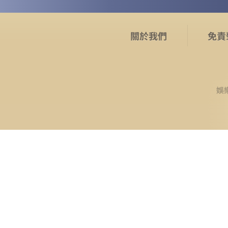
© 2018-2026
必贏
優惠豪禮
專屬客服
立即進駐
快速交易