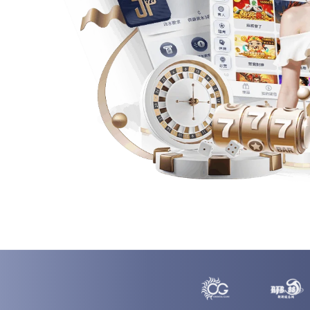
換句話說，當你使用九州娛樂網頁版遇到類似狀況時，
足的時候，就會發生這種尷尬的情況。所以不想玩遊戲
九州娛樂城
百家樂