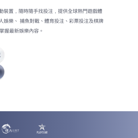
分手遊都非常吃裝置的記憶體，所以當你的裝置記憶體不
～
儲值/取款好便利
提供多種儲值功能，4大便利超商(7-11、全
家、萊爾富、OK)皆可以進行儲值繳費動
作，亦提供「ATM轉帳」讓您輕鬆出/取
款。