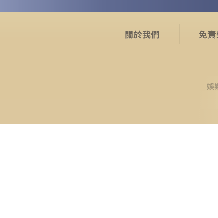
大間娛樂城很多可以選 不用到這間血本無歸
在此警惕各位不要被
富遊娛樂城
詐騙?
請大家多多分享，多分享一位就少一位被詐騙！
???? 實用技巧
善用娛樂城的優惠活動，可以大幅提升您的獲利機會
富遊娛樂城
❓ 常見問題 FAQ
Q: 2026年最推薦的娛樂城是哪個？