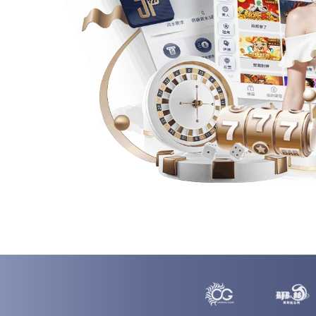
請
富遊娛樂城
"原路退回款項"
既然也要拍存摺?多此一舉?還是蒐集詐騙素材?
我也不是新手了
從來沒有在別的娛樂城遇過
儲值在正確的地方，錢既然半毛都沒入帳
錢消失本來就很奇怪了
不要又被
富遊娛樂城
「看似正常」的詐騙話術騙到個資^
直接原路退款很難嗎?
一直鬼打牆跟我要照片這種個資
要幹嘛可想而知了吧
痾 結果出事之後上網查
富遊娛樂城
負評也不少麻==
本人真實經歷
過年前給我搞這招ㄟ^^