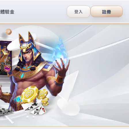
娛樂
電子
最新
優惠
線上
註
登
城資
遊藝
消息
活動
影城
冊
入
訊
幾萬沒下文 - 必贏娛
假出金證明