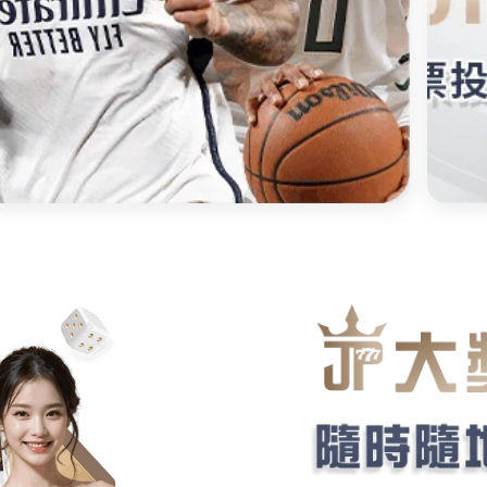
城推薦與評測。
流