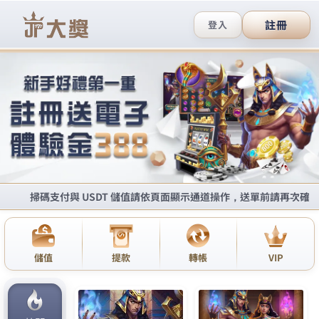
光！假老師帶單、假獲利
截圖、假出金證明
首頁
返回列表
體育賽事
2025必賺掌握這招魔龍傳奇打法
真人娛樂
絕對每局都大賺錢！2025最新版 |
彩票遊戲
實測心得與技巧分享 - 必贏娛樂
電子遊藝
城詐騙手法曝光！假老師帶單、
最新消息
假獲利截圖、假出金證明
優惠活動
娛樂城資訊