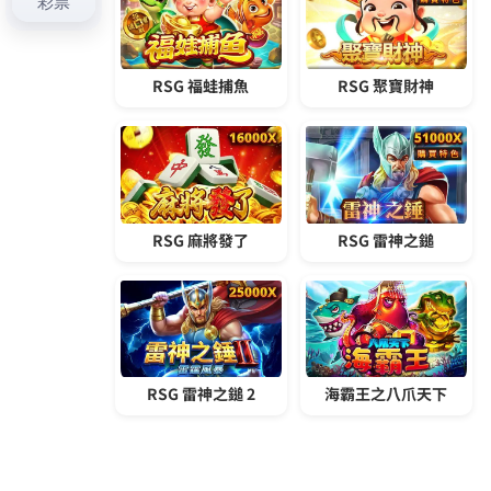
▶
安全性評估與出金保證分析
▶
新手入門教學與進階策略
2022必賺【
魔龍傳奇
技巧】掌握這招
魔龍傳奇
打法絕
對每局都大賺錢！
電子遊戲
老虎機
中最賺錢、最受歡迎的「
魔龍傳奇
」一
直以來都受到不少玩家的喜愛，甚至網路上還出現一大
堆號稱可以「破解」
魔龍傳奇
的程式，而且還都賣的很
貴，不過，這些程式基本上都是假的，況且，只要掌握
好
魔龍傳奇
技巧以及
魔龍傳奇
打法，根本就不需要什麼
騙錢的破解程式，就能夠在
魔龍傳奇
賺到不少彩金了。
這次，小編就要來替各位座一個
魔龍傳奇
選台技巧教
學，以及要如何巧妙利用「
魔龍傳奇
三眼」來讓你的利
益最大化。