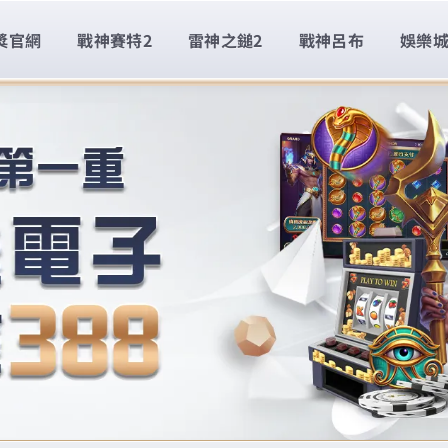
假老師帶單、假
首
體育
真人
彩票
頁
賽事
娛樂
遊戲
排名大亂鬥 前30名有誰?2
版 | 實測心得與技... 
獲利截圖、假出金證明