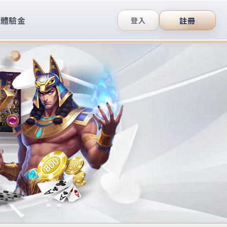
娛樂
電子
最新
優惠
線上
註
登
城資
遊藝
消息
活動
影城
冊
入
訊
025最新版 | 實測心
- 必贏娛樂城詐騙手法曝