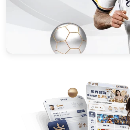
【2025年最新更新】
本文已更新至2025年最新資訊，包含最新優惠
本文重點摘要
▶
2025年最新麻將推薦與評價
▶
專業玩家實測心得與技巧分享
▶
獨家優惠活動與體驗金領取攻略
▶
安全性評估與出金保證分析