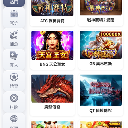
線上影城
註冊
科技的發達改變了人們的娛樂方式，加上疫情限制了民
眾的行動自由，現代人開始將娛樂活動線上化。隨著戶
登入
外活動漸漸被線上遊戲取代，這也促使九州娛樂手機版
下載蔚為風潮，大部分玩家將九州App下載到手機裡，
方便日後隨時隨地暢玩娛樂城內的所有遊戲。今天就來
給大家上一堂九州娛樂手機版下載教學課程，看完之後
一定要下載
九州娛樂城
App哦！
過去智慧型手機還未普及化之前，絕大多數的
九州娛樂
城
玩家都是使用網頁版在玩線上遊戲。隨著人手一部手
機的時代到來，現今許多人都傾向將九州娛樂手機版下
載到行動裝置上，不受空間、時間的限制，隨時打開手
機就可以玩遊戲，反而還在使用網頁版的玩家成了少數
族群。
現在就來開始九州娛樂手機版下載教學吧！在下載九州