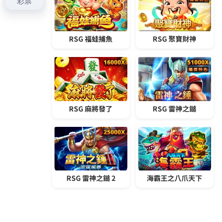
手機版之前，玩家可以通過電腦、手機或平板，登入
九
州娛樂城
的官方網站。打開網頁之後，先註冊一個自己
專屬的遊戲帳號，這會是你日後登入都必須輸入的帳
密，玩家請務必要牢記或是寫下來，避免忘記密碼要重
新註冊。
接下來就可以開始九州娛樂手機版下載的部分。玩家只
要在官網首頁點擊「App下載」，畫面就會自動跳到相
對系統的行動程式下載平台。例如使用蘋果手機的玩
家，就會自動轉向App Store下載；如果是使用安卓系
統的手機，則是導向Google Play。
當你的手機出現「
九州娛樂城
」app時，就代表九州娛
樂手機版下載成功，接下來就可以大玩特玩啦！不過在
暢玩娛樂城的遊戲之前，建議玩家先打開App試玩一
下，看看有沒有出現閃退或是延遲等問題。要是遇到類
似問題，還是先尋求
九州娛樂城
客服人員幫忙比較好～