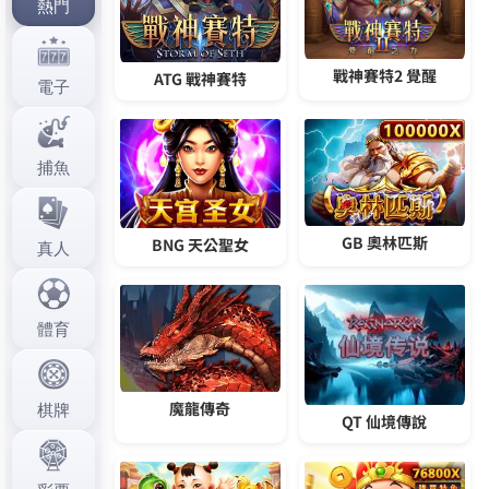
線上影城
註冊
登入
???? 專家提醒
專業娛樂城玩家都知道，選對平台是獲利的第一
步。
【2025專業評測】深入分析2025年娛樂城市場趨
勢與玩家心得。
中秋節最新活動！儲值回饋9月歡慶中秋！累計存款 福
利返現
限時優惠：9月
HOYA娛樂城
慶中秋 累計存款~福利返