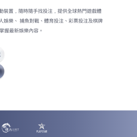
儲值/取款好便利
提供多種儲值功能，4大便利超商(7-11、全
家、萊爾富、OK)皆可以進行儲值繳費動
作，亦提供「ATM轉帳」讓您輕鬆出/取
款。
安心首選