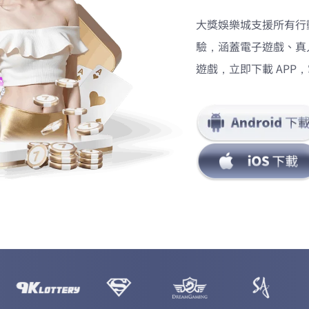
最優質的線上娛樂城
具備「快速提款、多樣化遊戲、儲值方便」
等基本服務，專注讓玩家得到最好的體驗！
優惠活動
除了提供不同種類遊戲滿足不一樣的玩家