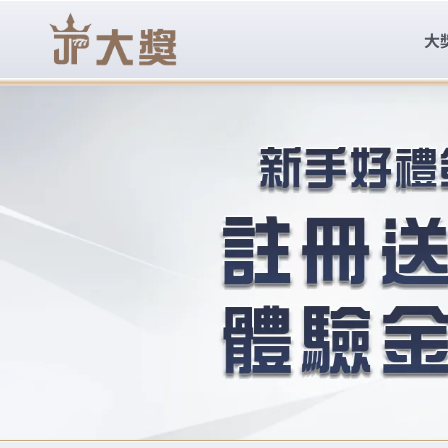
必贏娛樂城詐騙手法曝光！
獲利截圖、假出金證明
【2026最新】九州娛樂網頁版比