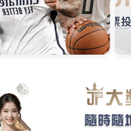
【2026最新】娛樂城信用版的利
與弊 - 必贏娛樂城詐騙手法曝
光！假老師帶單、假獲利截圖、
閱讀更多
假出金證明
3
4
5
6
131
›
»
...
第 1 頁 / 共 131 