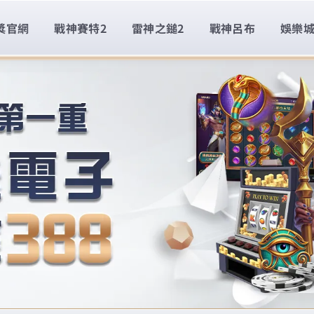
假老師帶單、假
首
體育
真人
彩票
頁
賽事
娛樂
遊戲
推薦娛樂城資訊
【2026最新】來看看不一樣的玖